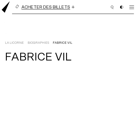
ACHETER DES BILLETS
BILLETS À L’UNITÉ
ABONNEMENT EN LIGNE
(3 PIÈCES OU PLUS)
LA LICORNE
BIOGRAPHIES
FABRICE VIL
FABRICE VIL
PROGRAMMATION
BILLETTERIE
ABONNEMENT
NOUS APPUYER
NOUS JOINDRE