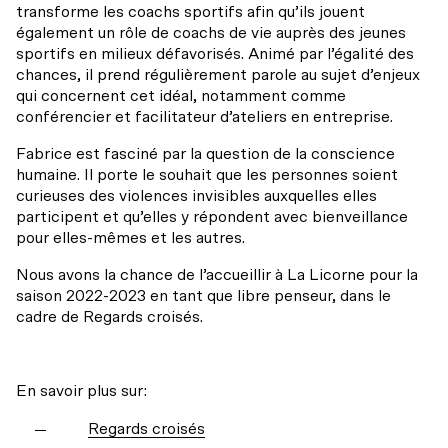
Accessibilité universelle
transforme les coachs sportifs afin qu’ils jouent
Billets du coeur Desjardins
également un rôle de coachs de vie auprès des jeunes
Restos à proximité
sportifs en milieux défavorisés. Animé par l’égalité des
Rencontres avec le public
chances, il prend régulièrement parole au sujet d’enjeux
qui concernent cet idéal, notamment comme
Le bar
conférencier et facilitateur d’ateliers en entreprise.
Fabrice est fasciné par la question de la conscience
humaine. Il porte le souhait que les personnes soient
curieuses des violences invisibles auxquelles elles
participent et qu’elles y répondent avec bienveillance
pour elles-mêmes et les autres.
Nous avons la chance de l’accueillir à La Licorne pour la
saison 2022-2023 en tant que libre penseur, dans le
cadre de Regards croisés.
En savoir plus sur:
Regards croisés