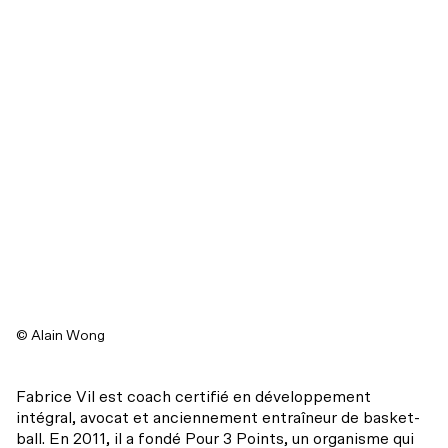
Mot de la direction
Notre théâtre
Notre action
Actualités
Mission et historique
Balado – C’est juste du théâtre
La codiffusion
INFOLETTRE
INFOLETTRE
INSTAGRAM
INSTAGRAM
FACEBOOK
FACEBOOK
YOUTUBE
YOUTUBE
L’équipe
Infos pratiques
Résidences d’écriture
Conseil d’administration
Hors les murs
Partenaires et donateurs
© Alain Wong
Transport collectif
Regards croisés avec India Desjardins
Nos engagements
Fabrice Vil est coach certifié en développement
Stationnement
Les ambassadeurs
intégral, avocat et anciennement entraîneur de basket-
Archives
ball. En 2011, il a fondé Pour 3 Points, un organisme qui