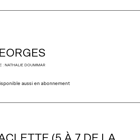
EORGES
E : NATHALIE DOUMMAR
isponible aussi en abonnement
ACLETTE (5 À 7 DE LA