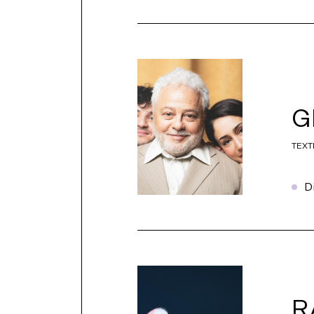
G
TEXT
D
R