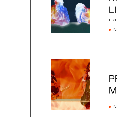
L
TEXT
N
P
M
N