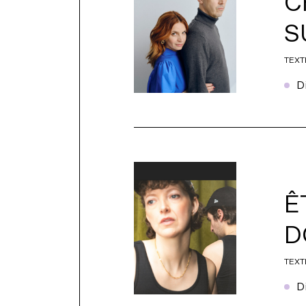
C
S
TEXT
D
Ê
D
TEXT
D