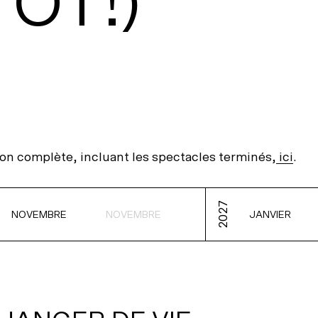
ÔT!)
DRE
Info
Ré
Co
Ho
Pa
Tr
Re
N
S
Le
Ar
on complète, incluant les spectacles terminés,
ici
.
Ac
Bi
2027
NOVEMBRE
NOVEMBRE
JANVIER
Re
Re
Le