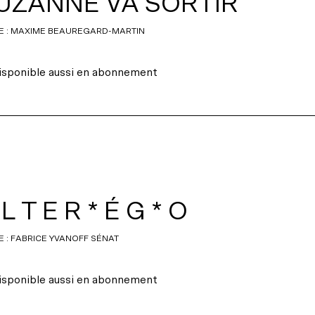
UZANNE VA SORTIR
E : MAXIME BEAUREGARD-MARTIN
isponible aussi en abonnement
L T E R * É G * O
E : FABRICE YVANOFF SÉNAT
isponible aussi en abonnement