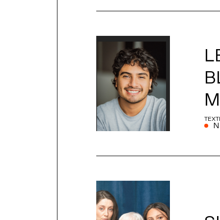
L
B
M
TEXT
N