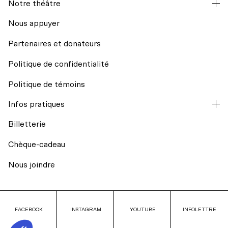
Notre théâtre
Hors les murs
Nous appuyer
Partenaires et donateurs
Résidences d’écriture
Politique de confidentialité
Mission et historique
Regards croisés avec India Desjardins
Politique de témoins
L’équipe
Infos pratiques
Billets du coeur Desjardins
Billetterie
Conseil d’administration
Rencontres avec le public
Chèque-cadeau
Nos engagements
Nous joindre
Transport collectif
La Licorne fête ses 40 ans
Stationnement
FACEBOOK
FACEBOOK
INSTAGRAM
INSTAGRAM
YOUTUBE
YOUTUBE
INFOLETTRE
INFOLETTRE
Accessibilité universelle