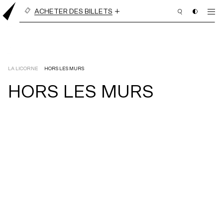
ACHETER DES BILLETS
BILLETS À L’UNITÉ
ABONNEMENT EN LIGNE
(3 PIÈCES OU PLUS)
LA LICORNE
HORS LES MURS
HORS
LES
MURS
PROGRAMMATION
BILLETTERIE
ABONNEMENT
NOUS APPUYER
NOUS JOINDRE