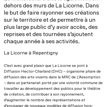
Accessibilité universelle
Billets du coeur Desjardins
dehors des murs de La Licorne. Dans
le but de faire rayonner ses créations
Restos à proximité
Rencontres avec le public
sur le territoire et de permettre à un
Le bar
plus large public d’y avoir accès, des
reprises et des tournées s’ajoutent
chaque année à ses activités.
La Licorne à Repentigny
C’est avec grand plaisir que La Licorne se joint à
Diffusion Hector-Charland (DHC) – organisme phare de
diffusion des arts vivants dans la MRC de L’Assomption
– dans un partenariat porté par une volonté commune de
travailler au développement des publics pour le théâtre
de création, de contribuer à son rayonnement,
d’augmenter le nombre des représentations et
d’envisager de nouveaux modèles de diffusion hors-