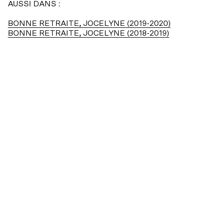
Accessibilité universelle
AUSSI DANS :
Billets du coeur Desjardins
BONNE RETRAITE, JOCELYNE (2019-2020)
Restos à proximité
BONNE RETRAITE, JOCELYNE (2018-2019)
Rencontres avec le public
Le bar