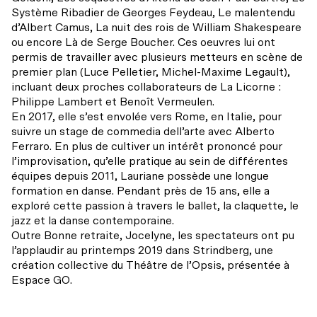
Mot de la direction
Système Ribadier de Georges Feydeau, Le malentendu
d’Albert Camus, La nuit des rois de William Shakespeare
Notre théâtre
ou encore Là de Serge Boucher. Ces oeuvres lui ont
permis de travailler avec plusieurs metteurs en scène de
Notre action
premier plan (Luce Pelletier, Michel-Maxime Legault),
incluant deux proches collaborateurs de La Licorne :
Actualités
Philippe Lambert et Benoît Vermeulen.
En 2017, elle s’est envolée vers Rome, en Italie, pour
Mission et historique
suivre un stage de commedia dell’arte avec Alberto
Balado – C’est juste du théâtre
Ferraro. En plus de cultiver un intérêt prononcé pour
La codiffusion
INFOLETTRE
INFOLETTRE
INSTAGRAM
INSTAGRAM
FACEBOOK
FACEBOOK
YOUTUBE
YOUTUBE
L’équipe
l’improvisation, qu’elle pratique au sein de différentes
Infos pratiques
équipes depuis 2011, Lauriane possède une longue
Résidences d’écriture
formation en danse. Pendant près de 15 ans, elle a
Conseil d’administration
exploré cette passion à travers le ballet, la claquette, le
jazz et la danse contemporaine.
Hors les murs
Partenaires et donateurs
Outre Bonne retraite, Jocelyne, les spectateurs ont pu
Transport collectif
l’applaudir au printemps 2019 dans Strindberg, une
Regards croisés avec India Desjardins
Nos engagements
création collective du Théâtre de l’Opsis, présentée à
Espace GO.
Stationnement
Les ambassadeurs
Archives