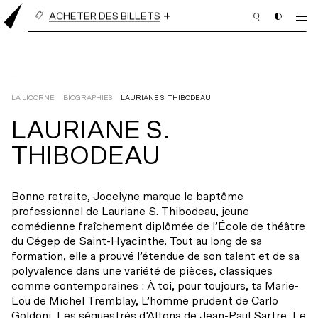
ACHETER DES BILLETS
BILLETS À L’UNITÉ
ABONNEMENT EN LIGNE
(3 PIÈCES OU PLUS)
LA LICORNE
BIOGRAPHIES
LAURIANE S. THIBODEAU
LAURIANE S.
PROGRAMMATION
THIBODEAU
BILLETTERIE
Bonne retraite, Jocelyne marque le baptême
ABONNEMENT
professionnel de Lauriane S. Thibodeau, jeune
comédienne fraîchement diplômée de l’École de théâtre
NOUS APPUYER
du Cégep de Saint-Hyacinthe. Tout au long de sa
formation, elle a prouvé l’étendue de son talent et de sa
NOUS JOINDRE
polyvalence dans une variété de pièces, classiques
comme contemporaines : À toi, pour toujours, ta Marie-
Lou de Michel Tremblay, L’homme prudent de Carlo
Goldoni, Les séquestrés d’Altona de Jean-Paul Sartre, Le