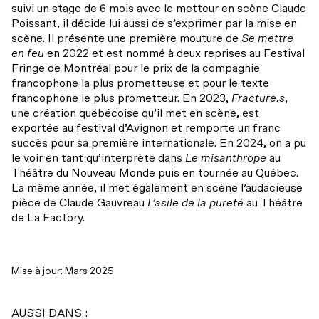
Accessibilité universelle
suivi un stage de 6 mois avec le metteur en scène Claude
Billets du coeur Desjardins
Poissant, il décide lui aussi de s’exprimer par la mise en
Restos à proximité
scène. Il présente une première mouture de
Se mettre
Rencontres avec le public
en feu
en 2022 et est nommé à deux reprises au Festival
Fringe de Montréal pour le prix de la compagnie
Le bar
francophone la plus prometteuse et pour le texte
francophone le plus prometteur. En 2023,
Fracture.s
,
une création québécoise qu’il met en scène, est
exportée au festival d’Avignon et remporte un franc
succès pour sa première internationale. En 2024, on a pu
le voir en tant qu’interprète dans
Le misanthrope
au
Théâtre du Nouveau Monde puis en tournée au Québec.
La même année, il met également en scène l’audacieuse
pièce de Claude Gauvreau
L’asile de la pureté
au Théâtre
de La Factory.
Mise à jour: Mars 2025
AUSSI DANS :