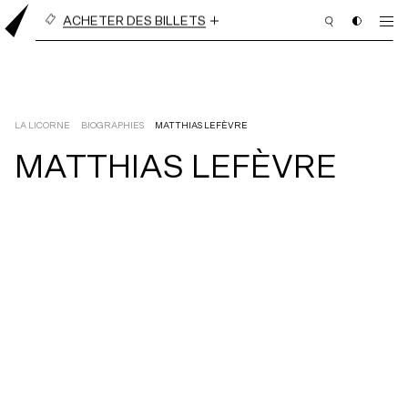
ACHETER DES BILLETS
BILLETS À L’UNITÉ
ABONNEMENT EN LIGNE
(3 PIÈCES OU PLUS)
LA LICORNE
BIOGRAPHIES
MATTHIAS LEFÈVRE
MATTHIAS LEFÈVRE
PROGRAMMATION
BILLETTERIE
ABONNEMENT
NOUS APPUYER
NOUS JOINDRE