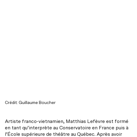
Mot de la direction
Notre théâtre
Notre action
Actualités
Mission et historique
Balado – C’est juste du théâtre
La codiffusion
INFOLETTRE
INFOLETTRE
INSTAGRAM
INSTAGRAM
FACEBOOK
FACEBOOK
YOUTUBE
YOUTUBE
L’équipe
Infos pratiques
Résidences d’écriture
Conseil d’administration
Hors les murs
Partenaires et donateurs
Crédit: Guillaume Boucher
Transport collectif
Regards croisés avec India Desjardins
Nos engagements
Artiste franco-vietnamien, Matthias Lefèvre est formé
Stationnement
Les ambassadeurs
en tant qu’interprète au Conservatoire en France puis à
Archives
l’École supérieure de théâtre au Québec. Après avoir