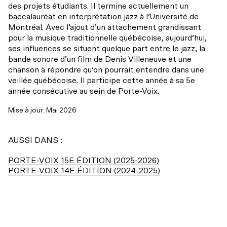
Accessibilité universelle
des projets étudiants. Il termine actuellement un
Billets du coeur Desjardins
baccalauréat en interprétation jazz à l’Université de
Restos à proximité
Montréal. Avec l’ajout d’un attachement grandissant
Rencontres avec le public
pour la musique traditionnelle québécoise, aujourd’hui,
ses influences se situent quelque part entre le jazz, la
Le bar
bande sonore d’un film de Denis Villeneuve et une
chanson à répondre qu’on pourrait entendre dans une
veillée québécoise. Il participe cette année à sa 5e
année consécutive au sein de Porte-Voix.
Mise à jour: Mai 2026
AUSSI DANS :
PORTE-VOIX 15E ÉDITION (2025-2026)
PORTE-VOIX 14E ÉDITION (2024-2025)