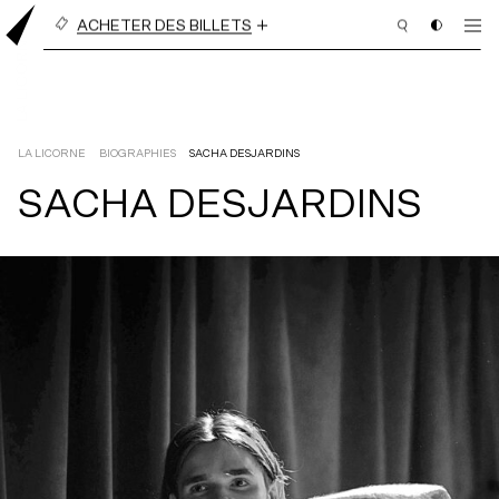
ACHETER DES BILLETS
BILLETS À L’UNITÉ
ABONNEMENT EN LIGNE
(3 PIÈCES OU PLUS)
LA LICORNE
BIOGRAPHIES
SACHA DESJARDINS
SACHA DESJARDINS
PROGRAMMATION
BILLETTERIE
ABONNEMENT
NOUS APPUYER
NOUS JOINDRE