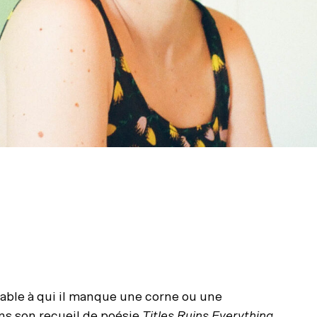
 diable à qui il manque une corne ou une
ans son recueil de poésie
Titles Ruins Everything
,