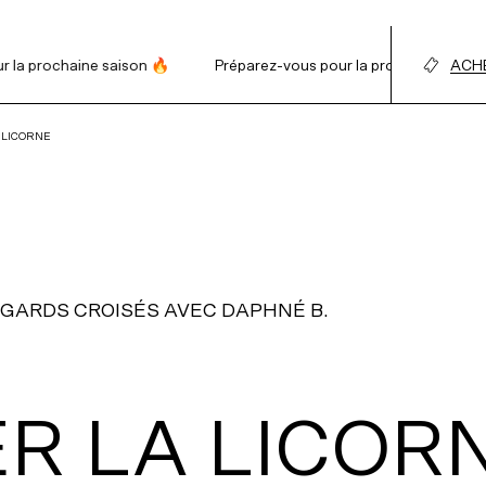
 prochaine saison 🔥
Préparez-vous pour la prochaine saison 🔥
ACHE
BILL
 LICORNE
ABO
Mot 
LIGN
(3 P
ATION
Notr
E
GARDS CROISÉS AVEC DAPHNÉ B.
Notr
NT
Actu
Mi
ER
LA
LICOR
YER
La
Bala
L’