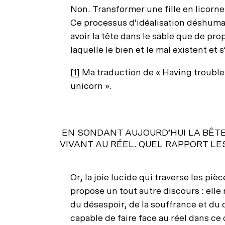
Non. Transformer une fille en licorne
Ce processus d’idéalisation déshumani
avoir la tête dans le sable que de pr
laquelle le bien et le mal existent et
[1]
Ma traduction de « Having trouble f
unicorn ».
E
N
S
O
N
D
A
N
T
A
U
J
O
U
R
D
’
H
U
I
L
A
B
Ê
T
V
I
V
A
N
T
A
U
R
É
E
L
.
Q
U
E
L
R
A
P
P
O
R
T
L
E
Or, la joie lucide qui traverse les pi
propose un tout autre discours : elle
du désespoir, de la souffrance et du
capable de faire face au réel dans ce 