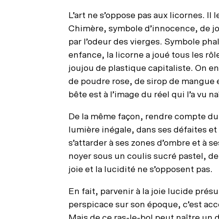
L’art ne s’oppose pas aux licornes. Il 
Chimère, symbole d’innocence, de joie
par l’odeur des vierges. Symbole phal
enfance, la licorne a joué tous les 
joujou de plastique capitaliste. On en
de poudre rose, de sirop de mangue e
bête est à l’image du réel qui l’a vu n
De la même façon, rendre compte du 
lumière inégale, dans ses défaites et s
s’attarder à ses zones d’ombre et à s
noyer sous un coulis sucré pastel, de
joie et la lucidité ne s’opposent pas.
En fait, parvenir à la joie lucide pr
perspicace sur son époque, c’est acce
Mais de ce ras-le-bol peut naître un d