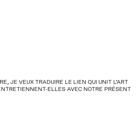
R
E
,
J
E
V
E
U
X
T
R
A
D
U
I
R
E
L
E
L
I
E
N
Q
U
I
U
N
I
T
L
’
A
R
T
E
N
T
R
E
T
I
E
N
N
E
N
T
-
E
L
L
E
S
A
V
E
C
N
O
T
R
E
P
R
É
S
E
N
T