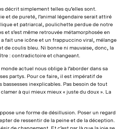
les décrit simplement telles qu’elles sont.
 et de pureté, l’animal légendaire serait attiré
lique et patriarcal, poulichette perdue de notre
rôles et s’est même retrouvée métamorphosée en
 a fait une icône et un frappuccino viral, mélange
t de coulis bleu. Ni bonne ni mauvaise, donc, la
aître : contradictoire et changeant.
monde actuel nous oblige à l’aborder dans sa
es partys. Pour ce faire, il est impératif de
es bassesses inexplicables. Pas besoin de tout
 clamer à qui mieux mieux « juste du doux ». La
ésuppose une forme de désillusion. Poser un regard
pter de ressentir de la peine et de la déception.
ésir de changement. Et c’est par là que la joie se