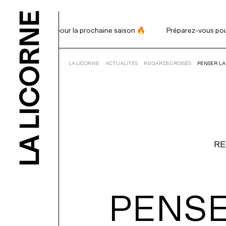
réparez-vous pour la prochaine saison 🔥
Préparez-vous pour la
RECHERCHE
LA LICORNE
ACTUALITÉS
REGARDS CROISÉS
PENSER LA
PROGRAMM
BILLETTERI
RE
ABONNEME
PENS
NOUS APPU