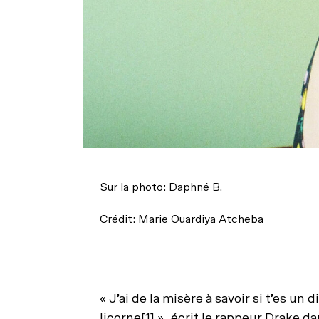
Sur la photo: Daphné B.
Crédit: Marie Ouardiya Atcheba
« J’ai de la misère à savoir si t’es un
licorne
[1]
», écrit le rappeur Drake d