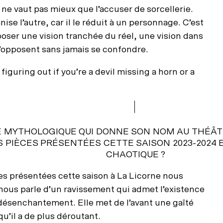
 ne vaut pas mieux que l’accuser de sorcellerie.
se l’autre, car il le réduit à un personnage. C’est
oposer une vision tranchée du réel, une vision dans
 s’opposent sans jamais se confondre.
iguring out if you’re a devil missing a horn or a
E
M
Y
T
H
O
L
O
G
I
Q
U
E
Q
U
I
D
O
N
N
E
S
O
N
N
O
M
A
U
T
H
É
Â
T
S
P
I
È
C
E
S
P
R
É
S
E
N
T
É
E
S
C
E
T
T
E
S
A
I
S
O
N
2
0
2
3
-
2
0
2
4
C
H
A
O
T
I
Q
U
E
?
èces présentées cette saison à La Licorne nous
 nous parle d’un ravissement qui admet l’existence
 désenchantement. Elle met de l’avant une gaîté
qu’il a de plus déroutant.