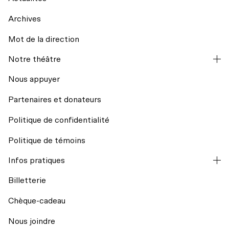
Archives
Mot de la direction
La codiffusion
Notre théâtre
Hors les murs
Nous appuyer
Partenaires et donateurs
Résidences d’écriture
Politique de confidentialité
Mission et historique
Regards croisés avec India Desjardins
Politique de témoins
L’équipe
Infos pratiques
Billets du coeur Desjardins
Billetterie
Conseil d’administration
Rencontres avec le public
Chèque-cadeau
Nos engagements
Nous joindre
Transport collectif