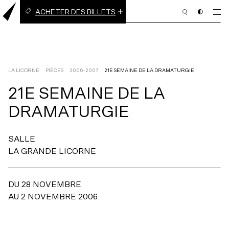
ACHETER DES BILLETS
BILLETS À L’UNITÉ
ABONNEMENT EN LIGNE
(3 PIÈCES OU PLUS)
LA LICORNE
PIÈCES
2006-2007
21E SEMAINE DE LA DRAMATURGIE
21E
SEMAINE
DE
LA
PROGRAMMATION
DRAMATURGIE
BILLETTERIE
SALLE
ABONNEMENT
LA GRANDE LICORNE
NOUS APPUYER
DU 28 NOVEMBRE
NOUS JOINDRE
AU 2 NOVEMBRE 2006