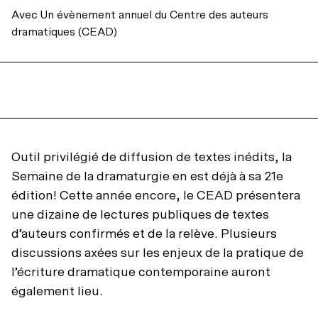
Mot de la direction
Avec
Un évènement annuel du Centre des auteurs
dramatiques (CEAD)
Notre théâtre
Notre action
Actualités
Mission et historique
Balado – C’est juste du théâtre
La codiffusion
INFOLETTRE
INFOLETTRE
Outil privilégié de diffusion de textes inédits, la
INSTAGRAM
INSTAGRAM
FACEBOOK
FACEBOOK
YOUTUBE
YOUTUBE
L’équipe
Infos pratiques
Semaine de la dramaturgie en est déjà à sa 21e
Résidences d’écriture
Conseil d’administration
édition! Cette année encore, le CEAD présentera
une dizaine de lectures publiques de textes
Hors les murs
Partenaires et donateurs
d’auteurs confirmés et de la relève. Plusieurs
Transport collectif
discussions axées sur les enjeux de la pratique de
Regards croisés avec India Desjardins
Nos engagements
l’écriture dramatique contemporaine auront
Stationnement
également lieu.
Les ambassadeurs
Archives