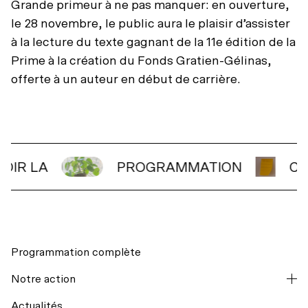
Accessibilité universelle
Grande primeur à ne pas manquer: en ouverture,
Billets du coeur Desjardins
le 28 novembre, le public aura le plaisir d’assister
Restos à proximité
à la lecture du texte gagnant de la 11e édition de la
Rencontres avec le public
Prime à la création du Fonds Gratien-Gélinas,
Le bar
offerte à un auteur en début de carrière.
VOIR LA
PROGRAMMATION
C
Programmation complète
Notre action
Actualités