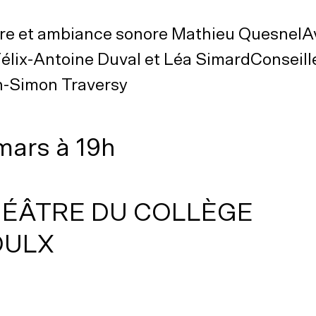
ture et ambiance sonore Mathieu QuesnelA
élix-Antoine Duval et Léa SimardConseill
n-Simon Traversy
mars à 19h
HÉÂTRE DU COLLÈGE
OULX