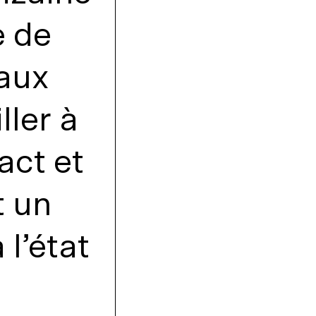
e de
 aux
ller à
act et
t un
 l’état