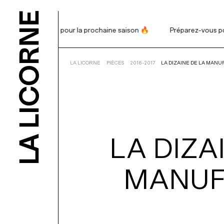
Préparez-vous pour la prochaine saison 🔥
Préparez-vous pour 
RECHERCHE
LA LICORNE
PIÈCES
2016-2017
LA DIZAINE DE LA MAN
PROGRAMM
BILLETTERI
LA
DIZA
ABONNEME
MANUF
NOUS APPU