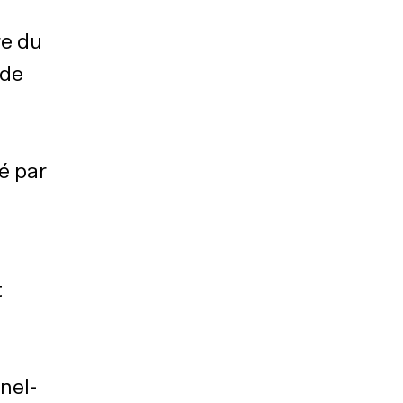
re du
nde
é par
t
nel-