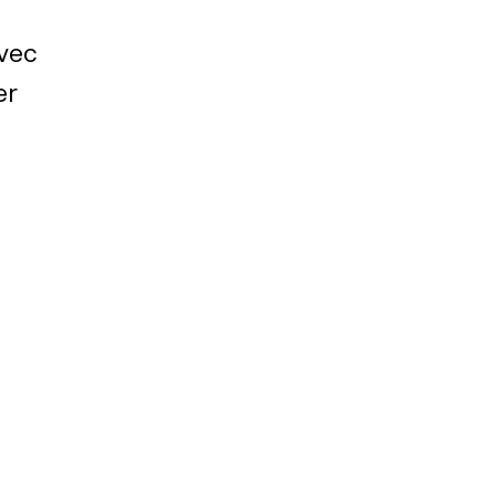
vec
er