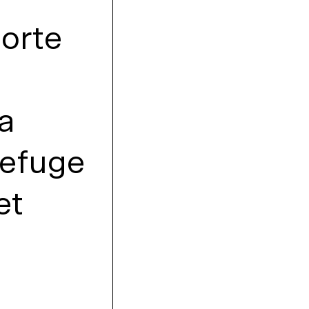
porte
l
a
refuge
et