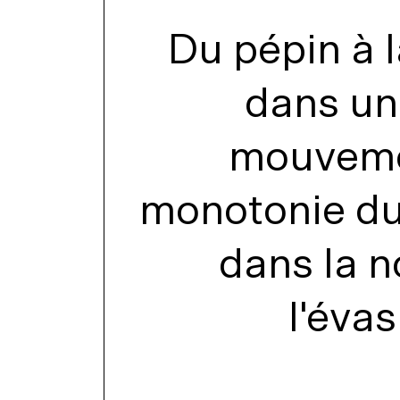
Du pépin à l
dans un
mouvemen
monotonie du
dans la n
l'évas