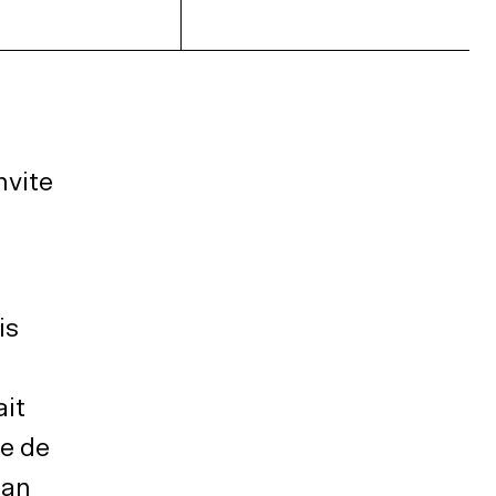
nvite
is
ait
re de
man