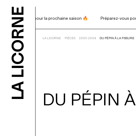
réparez-vous pour la prochaine saison 🔥
Préparez-vous pour l
RECHERCHE
LA LICORNE
PIÈCES
2003-2004
DU PÉPIN À LA FISSURE
PROGRAMM
BILLETTERI
DU
PÉPIN
ABONNEME
NOUS APPU