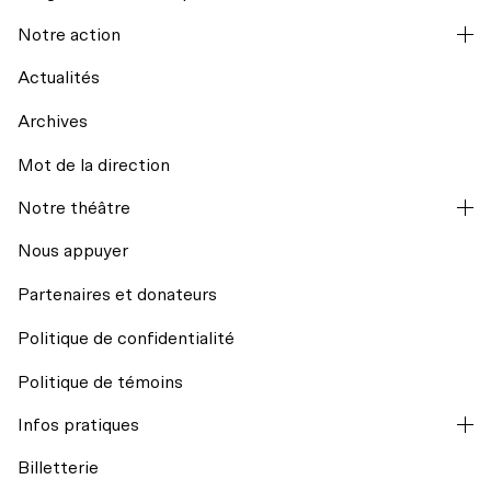
Notre action
Actualités
Archives
Mot de la direction
La codiffusion
Notre théâtre
Hors les murs
Nous appuyer
Partenaires et donateurs
Résidences d’écriture
Politique de confidentialité
Mission et historique
Regards croisés avec India Desjardins
Politique de témoins
L’équipe
Infos pratiques
Billets du coeur Desjardins
Billetterie
Conseil d’administration
Rencontres avec le public