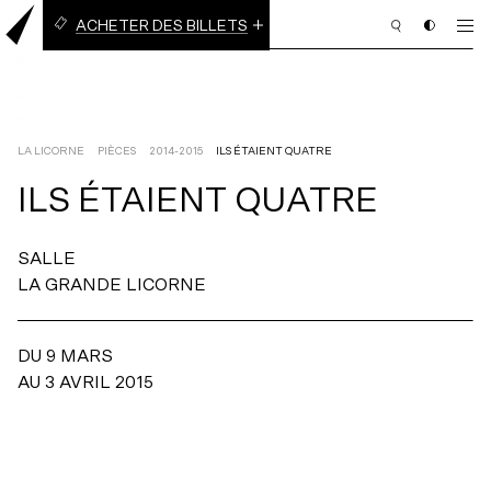
ACHETER DES BILLETS
BILLETS À L’UNITÉ
ABONNEMENT EN LIGNE
(3 PIÈCES OU PLUS)
LA LICORNE
PIÈCES
2014-2015
ILS ÉTAIENT QUATRE
ILS
ÉTAIENT
QUATRE
PROGRAMMATION
SALLE
BILLETTERIE
LA GRANDE LICORNE
ABONNEMENT
NOUS APPUYER
DU 9 MARS
AU 3 AVRIL 2015
NOUS JOINDRE