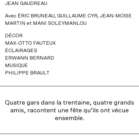
Accessibilité universelle
JEAN GAUDREAU
Billets du coeur Desjardins
Avec
ÉRIC BRUNEAU, GUILLAUME CYR, JEAN-MOÏSE
Restos à proximité
Rencontres avec le public
MARTIN
et
MANI SOLEYMANLOU
Le bar
DÉCOR
MAX-OTTO FAUTEUX
ÉCLAIRAGES
ERWANN BERNARD
MUSIQUE
PHILIPPE BRAULT
Quatre gars dans la trentaine, quatre grands
amis, racontent une fête qu’ils ont vécue
ensemble.