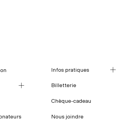
Infos pratiques
ion
Billetterie
Chèque-cadeau
Transport collectif
donateurs
Nous joindre
ique
Stationnement