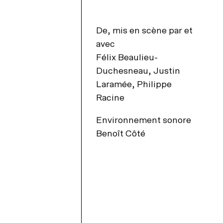
s pratiques
sidences d’écriture
nseil d’administration
De, mis en scène par et
rs les murs
rtenaires et donateurs
avec
Félix Beaulieu-
ansport collectif
Duchesneau, Justin
gards croisés avec India Desjardins
os engagements
Laramée, Philippe
Racine
tationnement
s ambassadeurs
chives
Environnement sonore
cessibilité universelle
llets du coeur Desjardins
Benoît Côté
stos à proximité
ncontres avec le public
 bar