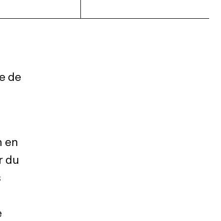
re de
n en
r du
s
e