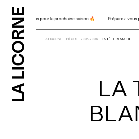
Préparez-vous pour la prochaine saison 🔥
Préparez-vous po
RECHERCHE
LA LICORNE
PIÈCES
2005-2006
LA TÊTE BLANCHE
PROGRAMM
LA
BILLETTERI
ABONNEME
BLA
NOUS APPU