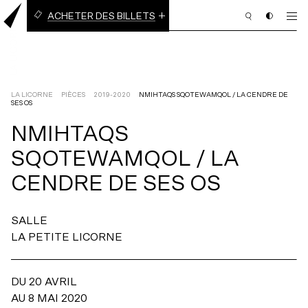
ACHETER DES BILLETS
BILLETS À L’UNITÉ
ABONNEMENT EN LIGNE
(3 PIÈCES OU PLUS)
LA LICORNE
PIÈCES
2019-2020
NMIHTAQS SQOTEWAMQOL / LA CENDRE DE
SES OS
NMIHTAQS
PROGRAMMATION
SQOTEWAMQOL
/
LA
BILLETTERIE
CENDRE
DE
SES
OS
ABONNEMENT
SALLE
NOUS APPUYER
LA PETITE LICORNE
NOUS JOINDRE
DU 20 AVRIL
AU 8 MAI 2020