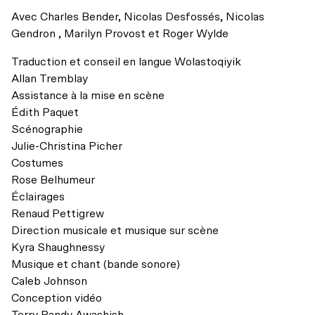
Accessibilité universelle
Billets du coeur Desjardins
Avec
Charles Bender, Nicolas Desfossés, Nicolas
Gendron , Marilyn Provost
et
Roger Wylde
Restos à proximité
Rencontres avec le public
Traduction et conseil en langue Wolastoqiyik
Le bar
Allan Tremblay
Assistance à la mise en scène
Édith Paquet
Scénographie
Julie-Christina Picher
Costumes
Rose Belhumeur
Éclairages
Renaud Pettigrew
Direction musicale et musique sur scène
Kyra Shaughnessy
Musique et chant (bande sonore)
Caleb Johnson
Conception vidéo
Terry Randy Awashish