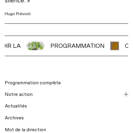
silence. »
Hugo Prévost
VOIR LA
PROGRAMMATION
C
Programmation complète
Notre action
Actualités
Archives
Mot de la direction
La codiffusion