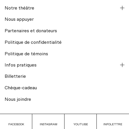
Notre théâtre
Hors les murs
Nous appuyer
Partenaires et donateurs
Résidences d’écriture
Politique de confidentialité
Mission et historique
Regards croisés avec India Desjardins
Politique de témoins
L’équipe
Infos pratiques
Billets du coeur Desjardins
Billetterie
Conseil d’administration
Rencontres avec le public
Chèque-cadeau
Nos engagements
Nous joindre
Transport collectif
La Licorne fête ses 40 ans
Stationnement
FACEBOOK
FACEBOOK
INSTAGRAM
INSTAGRAM
YOUTUBE
YOUTUBE
INFOLETTRE
INFOLETTRE