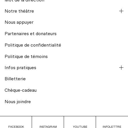
La codiffusion
Notre théâtre
Hors les murs
Nous appuyer
Partenaires et donateurs
Résidences d’écriture
Politique de confidentialité
Mission et historique
Regards croisés avec India Desjardins
Politique de témoins
L’équipe
Infos pratiques
Billets du coeur Desjardins
Billetterie
Conseil d’administration
Rencontres avec le public
Chèque-cadeau
Nos engagements
Nous joindre
Transport collectif
La Licorne fête ses 40 ans
Stationnement
FACEBOOK
FACEBOOK
INSTAGRAM
INSTAGRAM
YOUTUBE
YOUTUBE
INFOLETTRE
INFOLETTRE