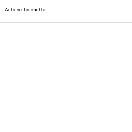
Accessibilité universelle
Billets du coeur Desjardins
Antoine Touchette
Restos à proximité
Rencontres avec le public
Le bar