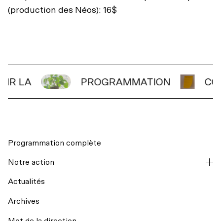
(production des Néos): 16$
OIR LA
PROGRAMMATION
CO
Programmation complète
Notre action
Actualités
Archives
Mot de la direction