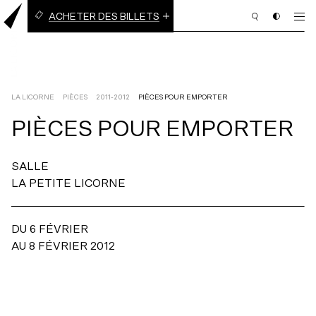
ACHETER DES BILLETS
BILLETS À L’UNITÉ
ABONNEMENT EN LIGNE
(3 PIÈCES OU PLUS)
LA LICORNE
PIÈCES
2011-2012
PIÈCES POUR EMPORTER
PIÈCES
POUR
EMPORTER
PROGRAMMATION
SALLE
BILLETTERIE
LA PETITE LICORNE
ABONNEMENT
NOUS APPUYER
DU 6 FÉVRIER
AU 8 FÉVRIER 2012
NOUS JOINDRE