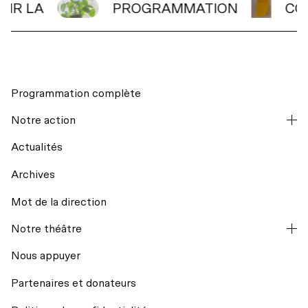
OIR LA
PROGRAMMATION
CO
Programmation complète
Notre action
Actualités
Archives
Mot de la direction
La codiffusion
Notre théâtre
Hors les murs
Nous appuyer
Partenaires et donateurs
Résidences d’écriture