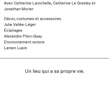
Accessibilité universelle
Avec
Catherine Larochelle, Catherine Le Gresley
et
Billets du coeur Desjardins
Jonathan Morier
Restos à proximité
Rencontres avec le public
Décor, costumes et accessoires
Julie Vallée-Léger
Le bar
Éclairages
Alexandre Pilon-Guay
Environnement sonore
Larsen Lupin
Un lieu qui a sa propre vie.