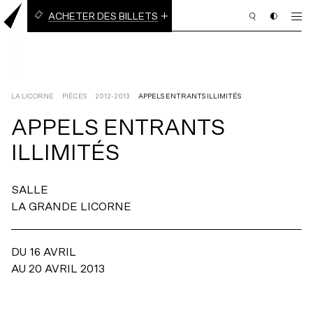
ACHETER DES BILLETS
BILLETS À L’UNITÉ
ABONNEMENT EN LIGNE
(3 PIÈCES OU PLUS)
LA LICORNE
PIÈCES
2012-2013
APPELS ENTRANTS ILLIMITÉS
APPELS
ENTRANTS
PROGRAMMATION
ILLIMITÉS
BILLETTERIE
SALLE
ABONNEMENT
LA GRANDE LICORNE
NOUS APPUYER
DU 16 AVRIL
NOUS JOINDRE
AU 20 AVRIL 2013