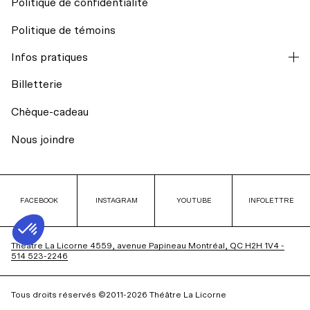
Politique de confidentialité
Mission et historique
Regards croisés avec India Desjardins
Politique de témoins
L’équipe
Infos pratiques
Billets du coeur Desjardins
Billetterie
Conseil d’administration
Rencontres avec le public
Chèque-cadeau
Nos engagements
Nous joindre
Transport collectif
La Licorne fête ses 40 ans
Stationnement
FACEBOOK
FACEBOOK
INSTAGRAM
INSTAGRAM
YOUTUBE
YOUTUBE
INFOLETTRE
INFOLETTRE
Accessibilité universelle
Théâtre La Licorne 4559, avenue Papineau Montréal, QC H2H 1V4 -
514 523-2246
Restos à proximité
Tous droits réservés ©2011-2026 Théâtre La Licorne
Le bar