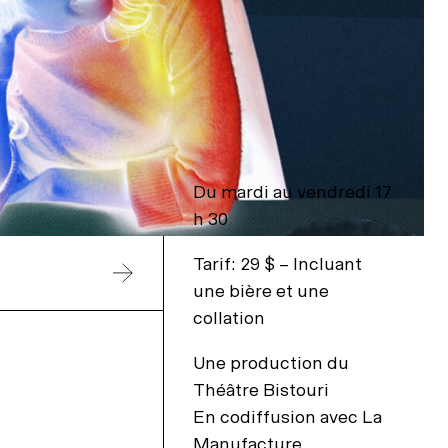
Du mardi au vendredi 17
h 30
Tarif: 29 $ – Incluant
une bière et une
collation
Une production du
Théâtre Bistouri
En codiffusion avec La
Manufacture