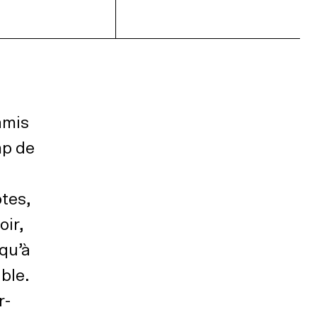
amis
mp de
ôtes,
oir,
 qu’à
ble.
r-