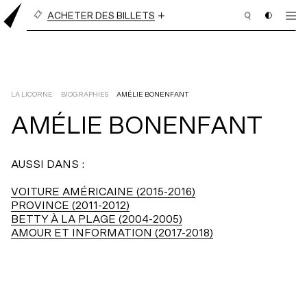
ACHETER DES BILLETS
BILLETS À L’UNITÉ
ABONNEMENT EN LIGNE
(3 PIÈCES OU PLUS)
LA LICORNE
BIOGRAPHIES
AMÉLIE BONENFANT
AMÉLIE BONENFANT
PROGRAMMATION
AUSSI DANS :
BILLETTERIE
VOITURE AMÉRICAINE (2015-2016)
ABONNEMENT
PROVINCE (2011-2012)
BETTY À LA PLAGE (2004-2005)
NOUS APPUYER
AMOUR ET INFORMATION (2017-2018)
NOUS JOINDRE