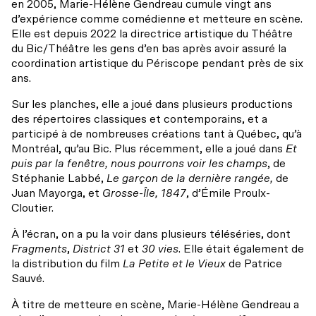
Accessibilité universelle
en 2005, Marie-Hélène Gendreau cumule vingt ans
Billets du coeur Desjardins
d’expérience comme comédienne et metteure en scène.
Elle est depuis 2022 la directrice artistique du Théâtre
Restos à proximité
Rencontres avec le public
du Bic/Théâtre les gens d’en bas après avoir assuré la
coordination artistique du Périscope pendant près de six
Le bar
ans.
Sur les planches, elle a joué dans plusieurs productions
des répertoires classiques et contemporains, et a
participé à de nombreuses créations tant à Québec, qu’à
Montréal, qu’au Bic. Plus récemment, elle a joué dans
Et
puis par la fenêtre, nous pourrons voir les champs
, de
Stéphanie Labbé,
Le garçon de la dernière rangée,
de
Juan Mayorga, et
Grosse-Île, 1847
, d’Émile Proulx-
Cloutier.
À l’écran, on a pu la voir dans plusieurs téléséries, dont
Fragments
,
District 31
et
30 vies
. Elle était également de
la distribution du film
La Petite et le Vieux
de Patrice
Sauvé.
À titre de metteure en scène, Marie-Hélène Gendreau a