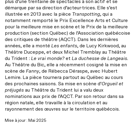
plus d’une trentaine de spectacles à son actif et se
démarque par sa direction d’acteur·trices. Elle s’est
illustrée en 2013 avec la pièce
Transpotting
, qui a
notamment remporté le Prix Excellence Arts et Culture
pour la meilleure mise en scène et le Prix de la meilleure
production (section Québec) de l’Association québécoise
des critiques de théâtre (AQCT). Dans les dernières
années, elle a monté
Les enfants
, de Lucy Kirkwood, au
Théâtre Duceppe, et deux Michel Tremblay au Théâtre
du Trident :
Le vrai monde?
et
La duchesse de Langeais
.
Au Théâtre du Bic, elle a récemment cosigné la mise en
scène de
Fanny
, de Rébecca Déraspe, avec Hubert
Lemire. La pièce tournera partout au Québec au cours
des prochaines saisons. Sa mise en scène d’
Orgueil et
préjugés
au Théâtre du Trident lui a valu deux
nominations aux prix de l’AQCT. Par son retour dans sa
région natale, elle travaille à la circulation et au
rayonnement des œuvres sur le territoire québécois.
Mise à jour : Mai 2025