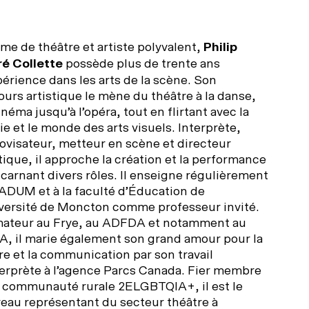
s pratiques
sidences d’écriture
nseil d’administration
e de théâtre et artiste polyvalent,
Philip
rs les murs
rtenaires et donateurs
é Collette
possède plus de trente ans
périence dans les arts de la scène. Son
ours artistique le mène du théâtre à la danse,
ansport collectif
gards croisés avec India Desjardins
os engagements
néma jusqu’à l’opéra, tout en flirtant avec la
ie et le monde des arts visuels. Interprète,
tationnement
s ambassadeurs
chives
ovisateur, metteur en scène et directeur
stique, il approche la création et la performance
ncarnant divers rôles. Il enseigne régulièrement
cessibilité universelle
llets du coeur Desjardins
ADUM et à la faculté d’Éducation de
iversité de Moncton comme professeur invité.
stos à proximité
ateur au Frye, au ADFDA et notamment au
ncontres avec le public
A, il marie également son grand amour pour la
re et la communication par son travail
 bar
terprète à l’agence Parcs Canada. Fier membre
a communauté rurale 2ELGBTQIA+, il est le
eau représentant du secteur théâtre à