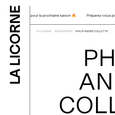
Préparez-vous pour la prochaine saison 🔥
Préparez-vous pour
RECHERCHE
LA LICORNE
BIOGRAPHIES
PHILIP ANDRÉ COLLETTE
PH
PROGRAMM
BILLETTERI
AN
ABONNEME
COL
NOUS APPU