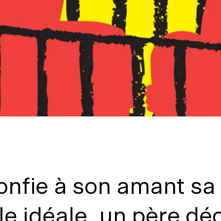
nfie à son amant sa 
le idéale, un père dé