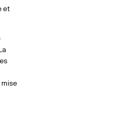
 et
e
La
des
 mise