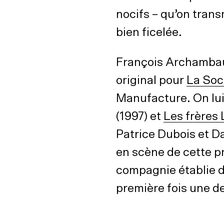
nocifs – qu’on tran
bien ficelée.
François Archambaul
original pour
La Soci
Manufacture. On lui
(1997) et
Les frères 
Patrice Dubois et D
en scène de cette p
compagnie établie d
première fois une d