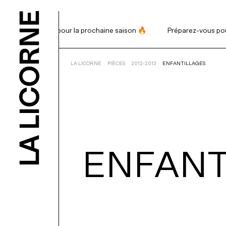
Préparez-vous pour la prochaine saison 🔥
Préparez-vous pour l
RECHERCHE
LA LICORNE
PIÈCES
2012-2013
ENFANTILLAGES
PROGRAMM
BILLETTERI
ENFANT
ABONNEME
NOUS APPU