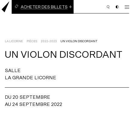
ACHETER DES BILLETS
BILLETS À L’UNITÉ
ABONNEMENT EN LIGNE
(3 PIÈCES OU PLUS)
LA LICORNE
PIÈCES
2022-2023
UN VIOLON DISCORDANT
UN
VIOLON
DISCORDANT
PROGRAMMATION
SALLE
BILLETTERIE
LA GRANDE LICORNE
ABONNEMENT
NOUS APPUYER
DU 20 SEPTEMBRE
AU 24 SEPTEMBRE 2022
NOUS JOINDRE