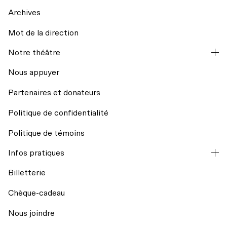
Archives
Mot de la direction
La codiffusion
Notre théâtre
Hors les murs
Nous appuyer
Partenaires et donateurs
Résidences d’écriture
Politique de confidentialité
Mission et historique
Regards croisés avec India Desjardins
Politique de témoins
L’équipe
Infos pratiques
Billets du coeur Desjardins
Billetterie
Conseil d’administration
Rencontres avec le public
Chèque-cadeau
Nos engagements
Nous joindre
Transport collectif