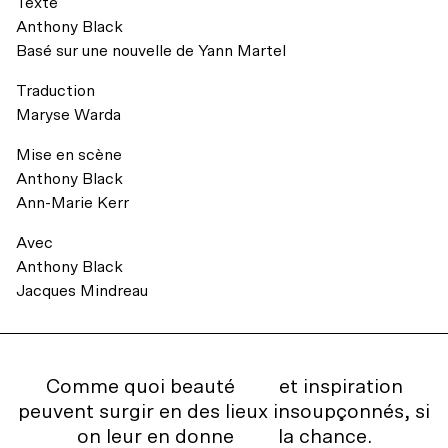
Accessibilité universelle
Texte
Billets du coeur Desjardins
Anthony Black
Basé sur une nouvelle de Yann Martel
Restos à proximité
Rencontres avec le public
Traduction
Le bar
Maryse Warda
Mise en scène
Anthony Black
Ann-Marie Kerr
Avec
Anthony Black
Jacques Mindreau
Comme quoi beauté
et inspiration
peuvent surgir en des lieux insoupçonnés, si
on leur en donne
la chance.