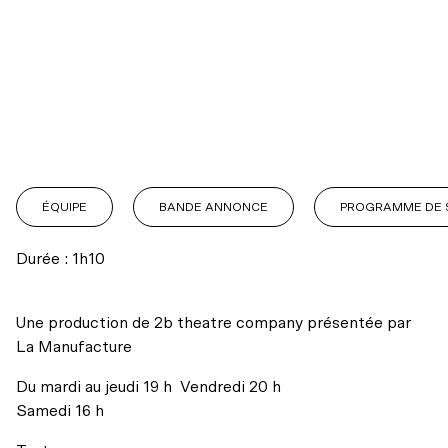
Mot de la direction
Notre théâtre
Notre action
Actualités
Mission et historique
Balado – C’est juste du théâtre
ÉQUIPE
BANDE ANNONCE
PROGRAMME DE 
La codiffusion
INFOLETTRE
INFOLETTRE
INSTAGRAM
INSTAGRAM
FACEBOOK
FACEBOOK
YOUTUBE
YOUTUBE
L’équipe
Infos pratiques
Durée : 1h10
Résidences d’écriture
Conseil d’administration
Hors les murs
Une production de 2b theatre company présentée par
Partenaires et donateurs
La Manufacture
Transport collectif
Regards croisés avec India Desjardins
Nos engagements
Du mardi au jeudi 19 h Vendredi 20 h
Stationnement
Samedi 16 h
Les ambassadeurs
Archives