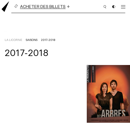
ACHETER DES BILLETS
BILLETS À L’UNITÉ
ABONNEMENT EN LIGNE
(3 PIÈCES OU PLUS)
LA LICORNE
SAISONS
2017-2018
2017-2018
PROGRAMMATION
BILLETTERIE
ABONNEMENT
NOUS APPUYER
NOUS JOINDRE