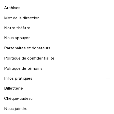
Archives
Mot de la direction
La codiffusion
Notre théâtre
Hors les murs
Nous appuyer
Partenaires et donateurs
Résidences d’écriture
Politique de confidentialité
Mission et historique
Regards croisés avec India Desjardins
Politique de témoins
L’équipe
Infos pratiques
Billets du coeur Desjardins
Billetterie
Conseil d’administration
Rencontres avec le public
Chèque-cadeau
Nos engagements
Nous joindre
Transport collectif