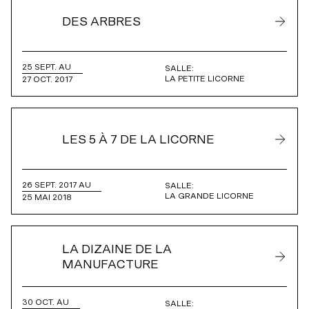
Accessibilité universelle
Billets du coeur Desjardins
DES ARBRES
Restos à proximité
Rencontres avec le public
25 SEPT. AU
SALLE:
Le bar
LA PETITE LICORNE
27 OCT. 2017
LES 5 À 7 DE LA LICORNE
26 SEPT. 2017 AU
SALLE:
LA GRANDE LICORNE
25 MAI 2018
LA DIZAINE DE LA
MANUFACTURE
30 OCT. AU
SALLE: