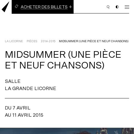
ACHETER DES BILLETS
BILLETS À L’UNITÉ
ABONNEMENT EN LIGNE
(3 PIÈCES OU PLUS)
LA LICORNE
PIÈCES
2014-2015
MIDSUMMER (UNE PIÈCE ET NEUF CHANSONS)
MIDSUMMER
(UNE
PIÈCE
PROGRAMMATION
ET
NEUF
CHANSONS)
BILLETTERIE
SALLE
ABONNEMENT
LA GRANDE LICORNE
NOUS APPUYER
DU 7 AVRIL
NOUS JOINDRE
AU 11 AVRIL 2015