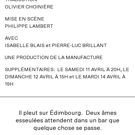
Accessibilité universelle
Billets du coeur Desjardins
OLIVIER CHOINIÈRE
Restos à proximité
MISE EN SCÈNE
Rencontres avec le public
PHILIPPE LAMBERT
Le bar
AVEC
ISABELLE BLAIS
et
PIERRE-LUC BRILLANT
UNE PRODUCTION DE LA MANUFACTURE
SUPPLÉMENTAIRES: LE SAMEDI 11 AVRIL À 20H, LE
DIMANCHE 12 AVRIL À 15H et LE MARDI 14 AVRIL À
19H
Il pleut sur Édimbourg. Deux âmes
esseulées attendent dans un bar que
quelque chose se passe.