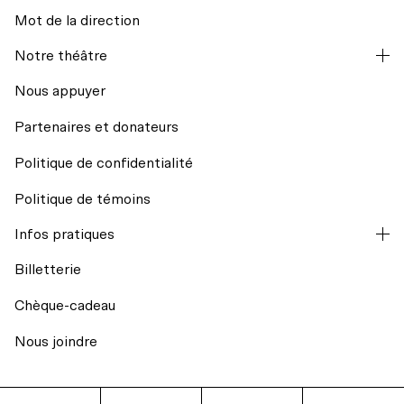
Mot de la direction
La codiffusion
Notre théâtre
Hors les murs
Nous appuyer
Partenaires et donateurs
Résidences d’écriture
Politique de confidentialité
Mission et historique
Regards croisés avec India Desjardins
Politique de témoins
L’équipe
Infos pratiques
Billets du coeur Desjardins
Billetterie
Conseil d’administration
Rencontres avec le public
Chèque-cadeau
Nos engagements
Nous joindre
Transport collectif
La Licorne fête ses 40 ans
Stationnement