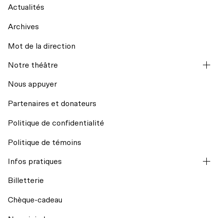
Actualités
Archives
Mot de la direction
La codiffusion
Notre théâtre
Hors les murs
Nous appuyer
Partenaires et donateurs
Résidences d’écriture
Politique de confidentialité
Mission et historique
Regards croisés avec India Desjardins
Politique de témoins
L’équipe
Infos pratiques
Billets du coeur Desjardins
Billetterie
Conseil d’administration
Rencontres avec le public
Chèque-cadeau
Nos engagements