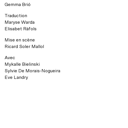
Accessibilité universelle
Gemma Brió
Billets du coeur Desjardins
Restos à proximité
Traduction
Rencontres avec le public
Maryse Warda
Elisabet Ràfols
Le bar
Mise en scène
Ricard Soler Mallol
Avec
Mykalle Bielinski
Sylvie De Morais-Nogueira
Eve Landry