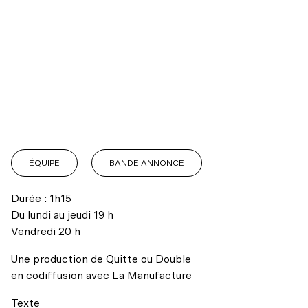
Mot de la direction
Notre théâtre
Notre action
Actualités
Mission et historique
Balado – C’est juste du théâtre
La codiffusion
INFOLETTRE
INFOLETTRE
INSTAGRAM
INSTAGRAM
FACEBOOK
FACEBOOK
YOUTUBE
YOUTUBE
L’équipe
Infos pratiques
ÉQUIPE
BANDE ANNONCE
Résidences d’écriture
Conseil d’administration
Durée : 1h15
Du lundi au jeudi 19 h
Hors les murs
Partenaires et donateurs
Vendredi 20 h
Transport collectif
Regards croisés avec India Desjardins
Nos engagements
Une production de Quitte ou Double
Stationnement
en codiffusion avec La Manufacture
Les ambassadeurs
Archives
Texte