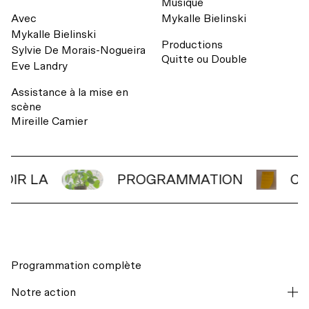
Musique
Avec
Mykalle Bielinski
Mykalle Bielinski
Productions
Sylvie De Morais-Nogueira
Quitte ou Double
Eve Landry
Assistance à la mise en
scène
Mireille Camier
VOIR LA
PROGRAMMATION
C
Programmation complète
Notre action