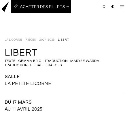
ACHETER DES BILLETS
BILLETS À L’UNITÉ
ABONNEMENT EN LIGNE
(3 PIÈCES OU PLUS)
LA LICORNE
PIÈCES
2024-2025
LIBERT
LIBERT
PROGRAMMATION
TEXTE : GEMMA BRIÓ - TRADUCTION : MARYSE WARDA -
TRADUCTION : ELISABET RAFOLS
BILLETTERIE
SALLE
ABONNEMENT
LA PETITE LICORNE
NOUS APPUYER
DU 17 MARS
NOUS JOINDRE
AU 11 AVRIL 2025